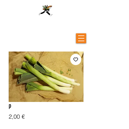
p
Price
2,00 €