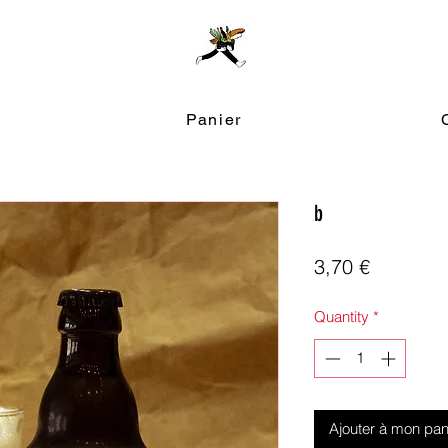
Panier
b
Price
3,70 €
Quantity
*
Ajouter à mon pan