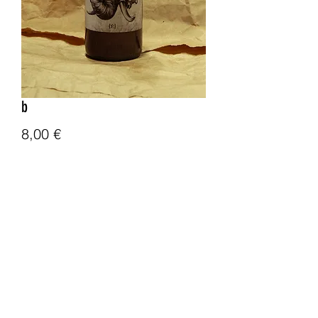
b
Price
8,00 €
Quantity
*
Ajouter à mon panier